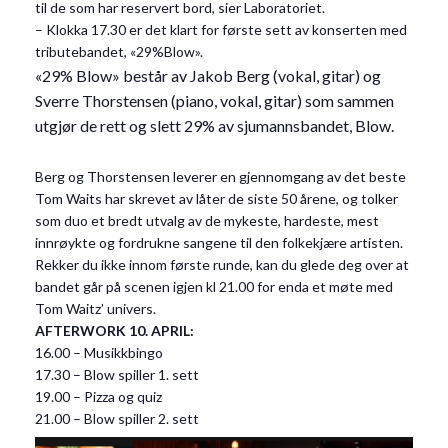
til de som har reservert bord, sier Laboratoriet.
– Klokka 17.30 er det klart for første sett av konserten med
tributebandet, «29%Blow».
«29% Blow» består av Jakob Berg (vokal, gitar) og
Sverre Thorstensen (piano, vokal, gitar) som sammen
utgjør de rett og slett 29% av sjumannsbandet, Blow.
Berg og Thorstensen leverer en gjennomgang av det beste
Tom Waits har skrevet av låter de siste 50 årene, og tolker
som duo et bredt utvalg av de mykeste, hardeste, mest
innrøykte og fordrukne sangene til den folkekjære artisten.
Rekker du ikke innom første runde, kan du glede deg over at
bandet går på scenen igjen kl 21.00 for enda et møte med
Tom Waitz’ univers.
AFTERWORK 10. APRIL:
16.00 – Musikkbingo
17.30 – Blow spiller 1. sett
19.00 – Pizza og quiz
21.00 – Blow spiller 2. sett