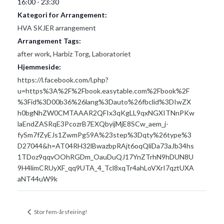
16:00 - 23:30
Kategori for Arrangement:
HVA SKJER arrangement
Arrangement Tags:
after work
,
Harbiz Torg
,
Laboratoriet
Hjemmeside:
https://l.facebook.com/l.php?
u=https%3A%2F%2Fbook.easytable.com%2Fbook%2F
%3Fid%3D00b36%26lang%3Dauto%26fbclid%3DIwZX
h0bgNhZW0CMTAAAR2QFIx3qKgLL9qxNGXITNnPKw
laEndZASRqE3PcozrB7EXQbyijMjE8SCw_aem_j-
fySm7fZyEJs1ZwmPg59A%23step%3Dqty%26type%3
D27044&h=AT04RH32lBwazbpRAjt6oqQliDa73aJb34hs
1TDoz9qqvOOhRGDm_OauDuQJ17YnZTrhN9hDUN8U
9H4limCRUyXF_qq9UTA_4_Tcl8xqTr4ahLoVXrI7qztUXA
aNT44uW9k
Stor fem-årsfeiring!