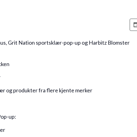
us, Grit Nation sportsklær-pop-up og Harbitz Blomster
kken
r
ær og produkter fra flere kjente merker
Pop-up:
ker