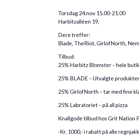
Torsdag 24.nov 15.00-21.00
Harbitzalléen 19,
Dere treffer:
Blade, TheRiot, GirlofNorth, Nem
Tilbud:
25% Harbitz Blomster – hele buti
25% BLADE – Utvalgte produkte
25% GirlofNorth – tar med fine kl
25% Labratoriet – på all pizza
Knallgode tilbud hos Grit Nation 
-Kr. 1000,- i rabatt på alle regnjak