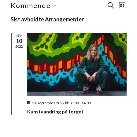
A
A
Kommende
SØK
LISTE
r
r
Velg
Sist avholdte Arrangementer
dato.
r
r
a
a
SEP
n
10
n
g
2022
g
e
e
m
m
e
e
n
n
t
V
t
Fremhevet
10. september 2022 kl: 03:00
-
14:00
i
e
Kunstvandring på torget
e
r
w
S
s