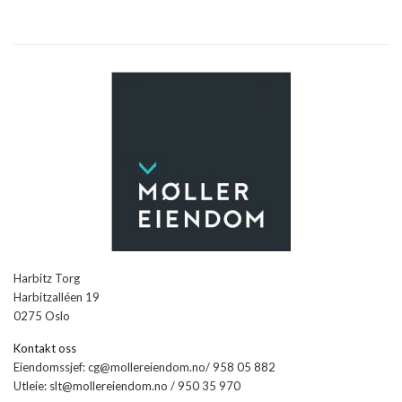
e
N
a
a
r
v
c
i
h
g
a
a
t
n
i
d
o
V
n
i
e
Harbitz Torg
Harbitzalléen 19
w
0275 Oslo
s
Kontakt oss
N
Eiendomssjef: cg@mollereiendom.no/ 958 05 882
Utleie: slt@mollereiendom.no / 950 35 970
a