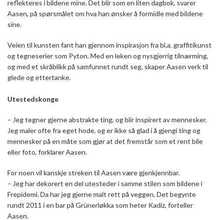
reflekteres i bildene mine. Det blir som en liten dagbok, svarer
Aasen, på spørsmålet om hva han ønsker å formidle med bildene
sine.
Veien til kunsten fant han gjennom inspirasjon fra bl.a. graffitikunst
og tegneserier som Pyton. Med en leken og nysgjerrig tilnærming,
og med et skråblikk på samfunnet rundt seg, skaper Aasen verk til
glede og ettertanke.
Utestedskonge
– Jeg tegner gjerne abstrakte ting, og blir inspirert av mennesker.
Jeg maler ofte fra eget hode, og er ikke så glad i å gjengi ting og
mennesker på en måte som gjør at det fremstår som et rent bile
eller foto, forklarer Aasen.
For noen vil kanskje streken til Aasen være gjenkjennbar.
– Jeg har dekorert en del utesteder i samme stilen som bildene i
Frepidemi. Da har jeg gjerne malt rett på veggen. Det begynte
rundt 2011 i en bar på Grünerløkka som heter Kadiz, forteller
Aasen.