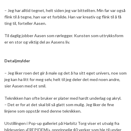
– Jeg har alltid tegnet, helt siden jeg var bitteliten. Min far var også
flink til å tegne, han var et forbilde. Han var kreativ og flink til å få
ting til, forteller Aasen.
Til daglig jobber Aasen som rørlegger. Kunsten som uttrykksform
er en stor og viktig del av Aasens liv.
Detaljmylder
– Jeg liker roen det gir å male og det å ha sitt eget univers, noe som
jeg kan ha litt for meg selv, helt til jeg deler det med noen andre,
sier Aasen med et smil.
Teknikken han ofte bruker er plater med hardt underlag og akryl.
– Det er for at det skal bli så glatt som mulig. Jeg liker de fine
linjene som oppstår med denne teknikken.
Utstillingen i Pop-up galleriet på Harbitz Torg viser et utvalg fra
bildeserien «FREPIDEMI», opprinnelig 40 verker som ble til under