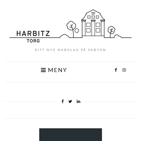
DITT NYE NABOLAG PÅ SKØYEN
MENY