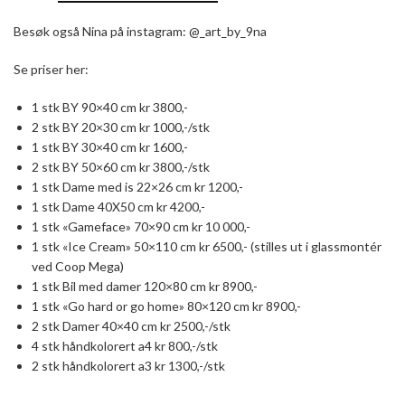
Besøk også Nina på instagram: @_art_by_9na
Se priser her:
1 stk BY 90×40 cm kr 3800,-
2 stk BY 20×30 cm kr 1000,-/stk
1 stk BY 30×40 cm kr 1600,-
2 stk BY 50×60 cm kr 3800,-/stk
1 stk Dame med is 22×26 cm kr 1200,-
1 stk Dame 40X50 cm kr 4200,-
1 stk «Gameface» 70×90 cm kr 10 000,-
1 stk «Ice Cream» 50×110 cm kr 6500,- (stilles ut i glassmontér
ved Coop Mega)
1 stk Bil med damer 120×80 cm kr 8900,-
1 stk «Go hard or go home» 80×120 cm kr 8900,-
2 stk Damer 40×40 cm kr 2500,-/stk
4 stk håndkolorert a4 kr 800,-/stk
2 stk håndkolorert a3 kr 1300,-/stk