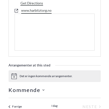
Get Directions
Website
www.harbitztorg.no
Arrangementer at this sted
Det er ingen kommende arrangementer.
Merknad
Kommende
Velg
dato.
I dag
ARR
NESTE
Arrangementer
Forrige