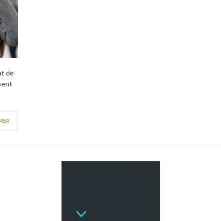
at de
osent
 MER