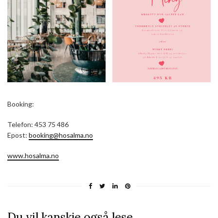
Booking:
Telefon: 453 75 486
Epost:
booking@hosalma.no
www.hosalma.no
Du vil kanskje også lese