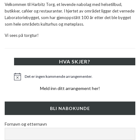
Velkommen til Harbitz Torg, et levende nabolag med helsetilbud,
butikker, caféer og restauranter. I hjertet av området ligger det vernede
Laboratoriebygget, som har gjenoppstått 100 år etter det ble bygget
som hele områdets kulturhus og møteplass.
Vi sees på torgtur!
HVA SKJER?
Det er ingen kommende arrangementer.
Merknad
Meld inn ditt arrangement her!
BLI NABOKUNDE
Fornavn og etternavn