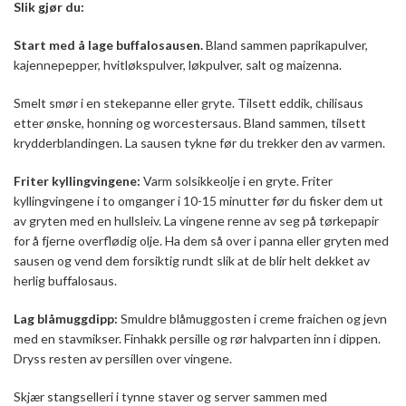
Slik gjør du:
Start med å lage buffalosausen.
Bland sammen paprikapulver,
kajennepepper, hvitløkspulver, løkpulver, salt og maizenna.
Smelt smør i en stekepanne eller gryte. Tilsett eddik, chilisaus
etter ønske, honning og worcestersaus. Bland sammen, tilsett
krydderblandingen. La sausen tykne før du trekker den av varmen.
Friter kyllingvingene:
Varm solsikkeolje i en gryte. Friter
kyllingvingene i to omganger i 10-15 minutter før du fisker dem ut
av gryten med en hullsleiv. La vingene renne av seg på tørkepapir
for å fjerne overflødig olje. Ha dem så over i panna eller gryten med
sausen og vend dem forsiktig rundt slik at de blir helt dekket av
herlig buffalosaus.
Lag blåmuggdipp:
Smuldre blåmuggosten i creme fraichen og jevn
med en stavmikser. Finhakk persille og rør halvparten inn i dippen.
Dryss resten av persillen over vingene.
Skjær stangselleri i tynne staver og server sammen med