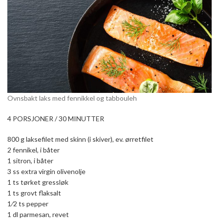
Ovnsbakt laks med fennikkel og tabbouleh
4 PORSJONER / 30 MINUTTER
800 g laksefilet med skinn (i skiver), ev. ørretfilet
2 fennikel, i båter
1 sitron, i båter
3 ss extra virgin olivenolje
1 ts tørket gressløk
1 ts grovt flaksalt
1⁄2 ts pepper
1 dl parmesan, revet