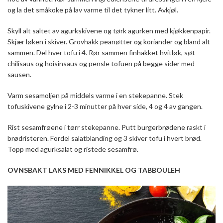
og la det småkoke på lav varme til det tykner litt. Avkjøl.
Skyll alt saltet av agurkskivene og tørk agurken med kjøkkenpapir.
Skjær løken i skiver. Grovhakk peanøtter og koriander og bland alt
sammen. Del hver tofu i 4. Rør sammen finhakket hvitløk, søt
chilisaus og hoisinsaus og pensle tofuen på begge sider med
sausen.
Varm sesamoljen på middels varme i en stekepanne. Stek
tofuskivene gylne i 2-3 minutter på hver side, 4 og 4 av gangen.
Rist sesamfrøene i tørr stekepanne. Putt burgerbrødene raskt i
brødristeren. Fordel salatblanding og 3 skiver tofu i hvert brød.
Topp med agurksalat og ristede sesamfrø.
OVNSBAKT LAKS MED FENNIKKEL OG TABBOULEH