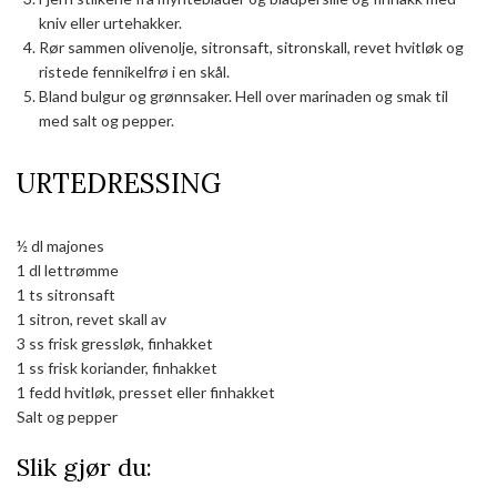
kniv eller urtehakker.
Rør sammen olivenolje, sitronsaft, sitronskall, revet hvitløk og
ristede fennikelfrø i en skål.
Bland bulgur og grønnsaker. Hell over marinaden og smak til
med salt og pepper.
URTEDRESSING
½ dl majones
1 dl lettrømme
1 ts sitronsaft
1 sitron, revet skall av
3 ss frisk gressløk, finhakket
1 ss frisk koriander, finhakket
1 fedd hvitløk, presset eller finhakket
Salt og pepper
Slik gjør du: