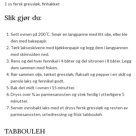
1 ss fersk gressløk, finhakket
Slik gjør du:
Sett ovnen på 200 ̊C. Smør en langpanne med litt olje, eller kle
den med bakepapir.
Tørk lakseskivene med kjøkkenpapir og legg dem i langpannen
med skinnsiden ned.
Rens og del hver fennikel i 4 båter og del sitronen i 8 båter. Legg
dem sammen med fisken.
Rør sammen olje, tørket gressløk, flaksalt og pepper i en skål og
pensle laks og fennikel godt.
Bak det midt i ovnen i 15 minutter.
Dryss over ¾ av parmesanosten og stek ferdig i ytterligere 5
minutter.
Server ovnsbakt laks med et dryss fersk gressløk og resten av
parmesanosten, urtedressing og frisk tabbouleh.
TABBOULEH