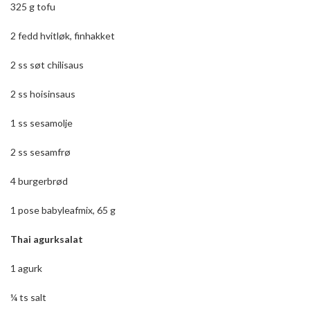
325 g tofu
2 fedd hvitløk, finhakket
2 ss søt chilisaus
2 ss hoisinsaus
1 ss sesamolje
2 ss sesamfrø
4 burgerbrød
1 pose babyleafmix, 65 g
Thai agurksalat
1 agurk
¼ ts salt