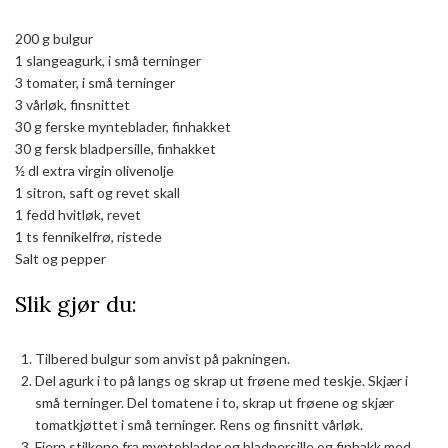
200 g bulgur
1 slangeagurk, i små terninger
3 tomater, i små terninger
3 vårløk, finsnittet
30 g ferske mynteblader, finhakket
30 g fersk bladpersille, finhakket
½ dl extra virgin olivenolje
1 sitron, saft og revet skall
1 fedd hvitløk, revet
1 ts fennikelfrø, ristede
Salt og pepper
Slik gjør du:
Tilbered bulgur som anvist på pakningen.
Del agurk i to på langs og skrap ut frøene med teskje. Skjær i
små terninger. Del tomatene i to, skrap ut frøene og skjær
tomatkjøttet i små terninger. Rens og finsnitt vårløk.
Fjern stilkene fra mynteblader og bladpersille og finhakk med