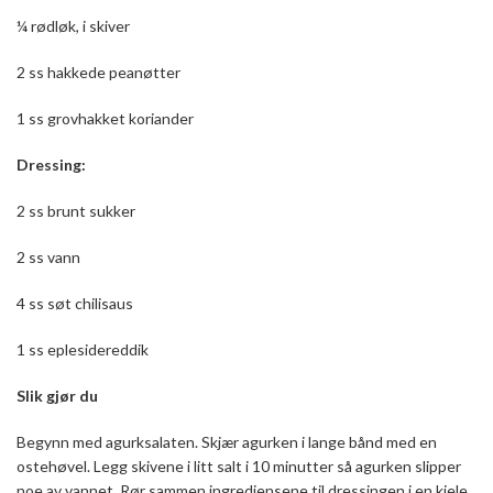
¼ rødløk, i skiver
2 ss hakkede peanøtter
1 ss grovhakket koriander
Dressing:
2 ss brunt sukker
2 ss vann
4 ss søt chilisaus
1 ss eplesidereddik
Slik gjør du
Begynn med agurksalaten. Skjær agurken i lange bånd med en
ostehøvel. Legg skivene i litt salt i 10 minutter så agurken slipper
noe av vannet. Rør sammen ingrediensene til dressingen i en kjele