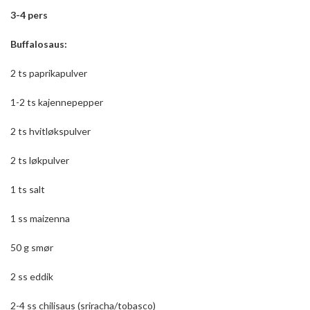
3-4 pers
Buffalosaus:
2 ts paprikapulver
1-2 ts kajennepepper
2 ts hvitløkspulver
2 ts løkpulver
1 ts salt
1 ss maizenna
50 g smør
2 ss eddik
2-4 ss chilisaus (sriracha/tobasco)