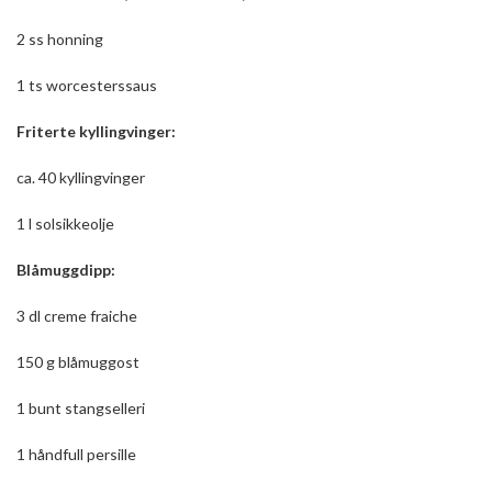
2 ss honning
1 ts worcesterssaus
Friterte kyllingvinger:
ca. 40 kyllingvinger
1 l solsikkeolje
Blåmuggdipp:
3 dl creme fraiche
150 g blåmuggost
1 bunt stangselleri
1 håndfull persille