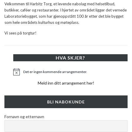
Velkommen til Harbitz Torg, et levende nabolag med helsetilbud,
butikker, caféer og restauranter. I hjertet av området ligger det vernede
Laboratoriebygget, som har gjenoppstått 100 år etter det ble bygget
som hele områdets kulturhus og møteplass.
Vi sees på torgtur!
HVA SKJER?
Det er ingen kommende arrangementer.
Merknad
Meld inn ditt arrangement her!
BLI NABOKUNDE
Fornavn og etternavn