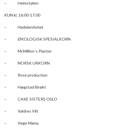
– Heimstølen
KUN kl. 16:00-17:00
– Hadelandsmat
– ØKOLOGISK SPESIALKORN
– McMillion´s Planter
– NORSK URKORN
– Rose production
– Hægstad Birøkt
– CAKE SISTERS OSLO
– Valdres Vilt
– Vege Mama