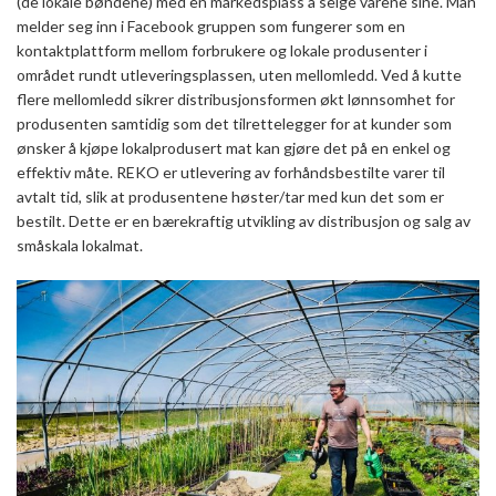
(de lokale bøndene) med en markedsplass å selge varene sine. Man
melder seg inn i Facebook gruppen som fungerer som en
kontaktplattform mellom forbrukere og lokale produsenter i
området rundt utleveringsplassen, uten mellomledd. Ved å kutte
flere mellomledd sikrer distribusjonsformen økt lønnsomhet for
produsenten samtidig som det tilrettelegger for at kunder som
ønsker å kjøpe lokalprodusert mat kan gjøre det på en enkel og
effektiv måte. REKO er utlevering av forhåndsbestilte varer til
avtalt tid, slik at produsentene høster/tar med kun det som er
bestilt. Dette er en bærekraftig utvikling av distribusjon og salg av
småskala lokalmat.