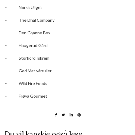
– Norsk Ullgris
– The Dhal Company
– Den Grønne Box
– Haugerud Gård
– Storfjord Iskrem
– God Mat vårruller
– Wild Fire Foods
– Frøya Gourmet
Du vil kanskje også lese