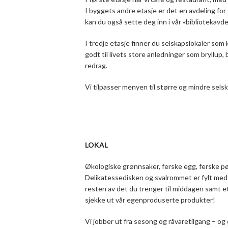
I byggets andre etasje er det en avdeling for
kan du også sette deg inn i vår «bibliotekavd
I tredje etasje finner du selskapslokaler som 
godt til livets store anledninger som bryllup,
redrag.
Vi tilpasser menyen til større og mindre sels
LOKAL
Økologiske grønnsaker, ferske egg, ferske pøl
Delikatessedisken og svalrommet er fylt med f
resten av det du trenger til middagen samt et 
sjekke ut vår egenproduserte produkter!
Vi jobber ut fra sesong og råvaretilgang – og