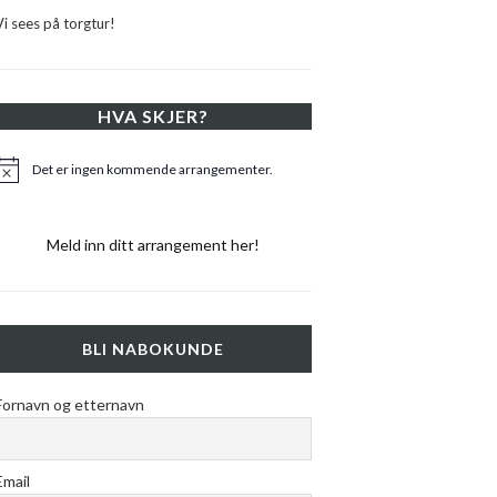
Vi sees på torgtur!
HVA SKJER?
Det er ingen kommende arrangementer.
Merknad
Meld inn ditt arrangement her!
BLI NABOKUNDE
Fornavn og etternavn
Email