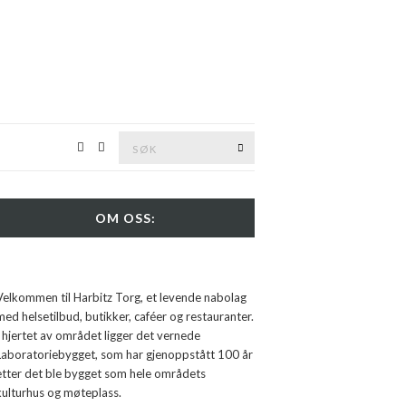
Søk
SØK
etter:
OM OSS:
Velkommen til Harbitz Torg, et levende nabolag
med helsetilbud, butikker, caféer og restauranter.
I hjertet av området ligger det vernede
Laboratoriebygget, som har gjenoppstått 100 år
etter det ble bygget som hele områdets
kulturhus og møteplass.