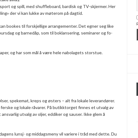
 sport og spill, med shuffleboard, bardisk og TV-skjermer. Her
eling» der vi kan lukke av møterom på dagtid.
kan bookes til forskjellige arrangementer. Det egner seg like
 bursdag og barnedåp, som til boklansering, seminarer og fo­
kaper, og har som mål å være hele nabolagets storstue.
ser, spekemat, kreps og østers – alt fra lokale leverandører.
erske og lokale råvarer. På butikktorget finnes et utvalg av
ansvarlig utvalg av oljer, eddiker og sauser. Ikke glem å
 dagens lunsj- og middagsmeny vil variere i tråd med dette. Du