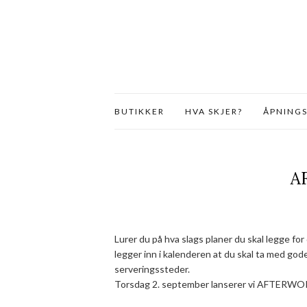
BUTIKKER
HVA SKJER?
ÅPNINGS
A
Lurer du på hva slags planer du skal legge fo
legger inn i kalenderen at du skal ta med gode
serveringssteder.
Torsdag 2. september lanserer vi AFTERWORK 