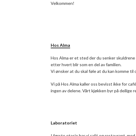
Velkommen!
Hos Alma
Hos Alma er et sted der du senker skuldrene
etter hvert blir som en del av familien.
Vi ønsker at du skal føle at du kan komme til o
Vi på Hos Alma kaller oss bevisst ikke for café
ingen av delene. Vårt kjøkken byr på deilige 
Laboratoriet
I første etasje har vi café og restaurant, med